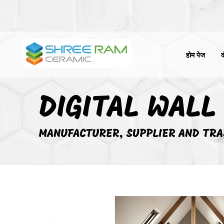
होम पेज
क